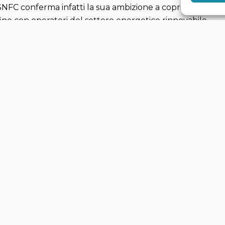
SNFC conferma infatti la sua ambizione a coprire dal 40
 fine con operatori del settore energetico rinnovabile.
LEGALE
CO
+3
Privacy Policy
14
ORARI