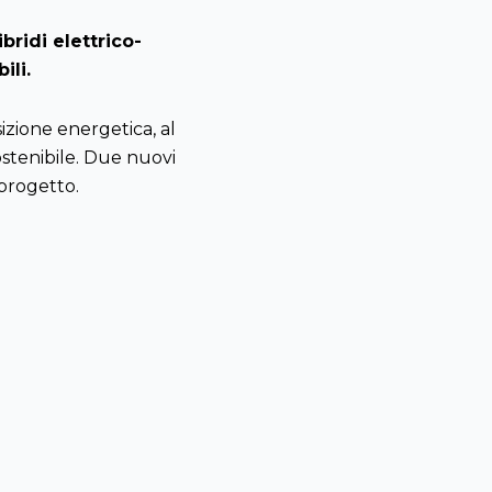
bridi elettrico-
ili.
sizione energetica, al
sostenibile. Due nuovi
 progetto.