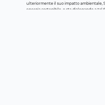
ulteriormente il suo impatto ambientale, 
energia sostenibile, e sta dialogando a tal
MAPPA DEL SITO
Home
Attualità
Legale e fiscale