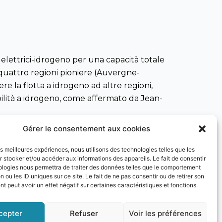
di elettrici-idrogeno per una capacità totale
lo quattro regioni pioniere (Auvergne-
 la flotta a idrogeno ad altre regioni,
bilità a idrogeno, come affermato da Jean-
Gérer le consentement aux cookies
tennale a energia da fonti rinnovabili. La
les meilleures expériences, nous utilisons des technologies telles que les
la cui costruzione inizierà nei prossimi
 stocker et/ou accéder aux informations des appareils. Le fait de consentir
o necessario per il traffico Tgv annuale tra
ologies nous permettra de traiter des données telles que le comportement
n ou les ID uniques sur ce site. Le fait de ne pas consentir ou de retirer son
 peut avoir un effet négatif sur certaines caractéristiques et fonctions.
n le più basse emissioni di gas serra in
cepter
Refuser
Voir les préférences
he incoraggiano la compagnia a diminuire