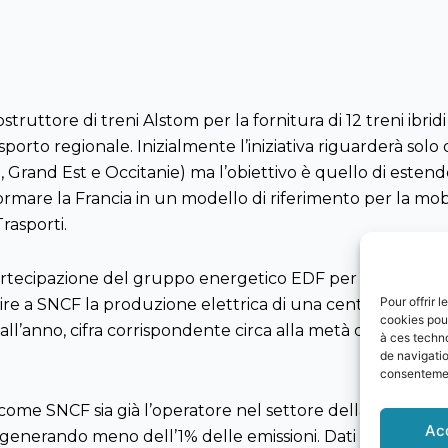
struttore di treni Alstom per la fornitura di 12 treni ibri
trasporto regionale. Inizialmente l’iniziativa riguarderà so
nd Est e Occitanie) ma l’obiettivo è quello di estendere
rmare la Francia in un modello di riferimento per la mo
rasporti.
rtecipazione del gruppo energetico EDF per l’accesso ven
Pour offrir 
ire a SNCF la produzione elettrica di una centrale solare, 
cookies pour
all’anno, cifra corrispondente circa alla metà del consum
à ces techn
de navigatio
consentement
come SNCF sia già l’operatore nel settore della mobilità co
Ac
 generando meno dell’1% delle emissioni. Dati positivi c