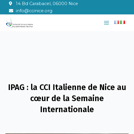
Aller
14 Bd Carabacel, 06000 Nice
au
info@ccinice.org
contenu
Main
Menu
IPAG : la CCI Italienne de Nice au
cœur de la Semaine
Internationale