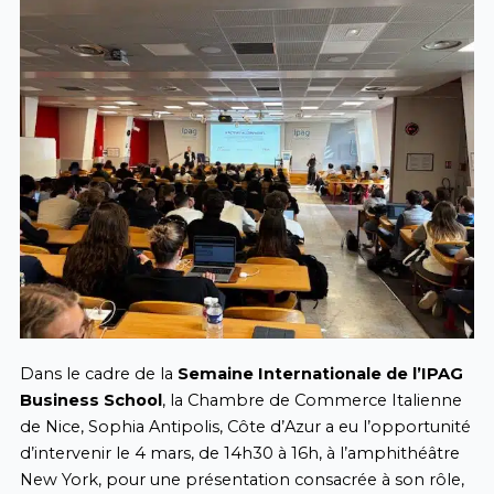
Dans le cadre de la
Semaine Internationale de l’IPAG
Business School
, la Chambre de Commerce Italienne
de Nice, Sophia Antipolis, Côte d’Azur a eu l’opportunité
d’intervenir le 4 mars, de 14h30 à 16h, à l’amphithéâtre
New York, pour une présentation consacrée à son rôle,