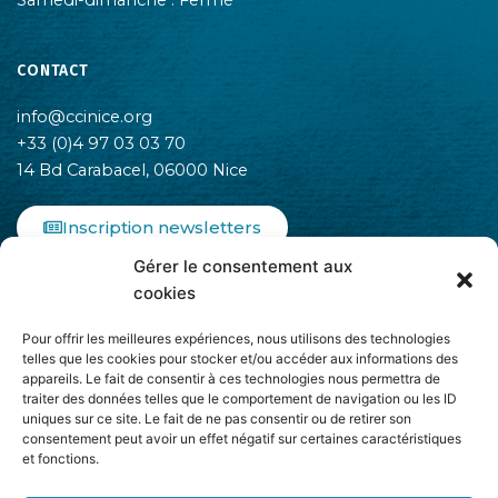
Samedi-dimanche : Fermé
CONTACT
info@ccinice.org
+33 (0)4 97 03 03 70
14 Bd Carabacel, 06000 Nice
Inscription newsletters
Gérer le consentement aux
F
I
L
cookies
a
n
i
c
s
n
Pour offrir les meilleures expériences, nous utilisons des technologies
e
t
k
telles que les cookies pour stocker et/ou accéder aux informations des
b
a
e
appareils. Le fait de consentir à ces technologies nous permettra de
o
g
d
traiter des données telles que le comportement de navigation ou les ID
o
r
i
uniques sur ce site. Le fait de ne pas consentir ou de retirer son
k
a
n
consentement peut avoir un effet négatif sur certaines caractéristiques
-
m
-
et fonctions.
Adhère à
f
i