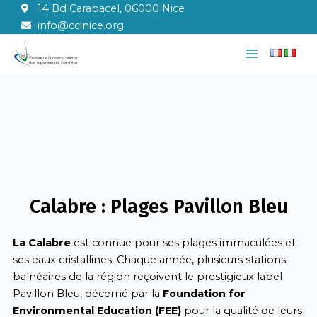
Aller
14 Bd Carabacel, 06000 Nice
au
info@ccinice.org
contenu
Main
Menu
Calabre : Plages Pavillon Bleu
La Calabre
est connue pour ses plages immaculées et
ses eaux cristallines. Chaque année, plusieurs stations
balnéaires de la région reçoivent le prestigieux label
Pavillon Bleu, décerné par la
Foundation for
Environmental Education (FEE)
pour la qualité de leurs