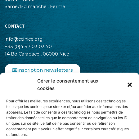
Samedi-dimanche : Fermé
CONTACT
info@ccinice.org
+33 (0)4 97 03 03 70
14 Bd Carabacel, 06000 Nice
Inscription newsletters
Gérer le consentement aux
F
I
L
cookies
a
n
i
c
s
n
Pour offrir les meilleures expériences, nous utilisons des technologies
e
t
k
telles que les cookies pour stocker et/ou accéder aux informations des
b
a
e
appareils. Le fait de consentir à ces technologies nous permettra de
o
g
d
traiter des données telles que le comportement de navigation ou les ID
o
r
i
uniques sur ce site. Le fait de ne pas consentir ou de retirer son
k
a
n
consentement peut avoir un effet négatif sur certaines caractéristiques
-
m
-
et fonctions.
Adhère à