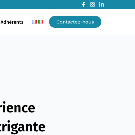
Contactez-nous
 Adhérents
ience
trigante