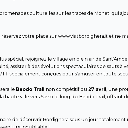
romenades culturelles sur les traces de Monet, qui ajou
,
réservez votre place sur
www.visitbordighera.it
et ne ma
spécial, rejoignez le village en plein air de Sant’Ampel
ité, assister à des évolutions spectaculaires de sauts à 
 de VTT spécialement conçues pour s’amuser en toute sécu
sera le
Beodo Trail
non compétitif du
27 avril
, une pr
a haute ville vers Sasso le long du Beodo Trail, offrant d
naire de découvrir Bordighera sous un jour totalement
aventure inoubliable !