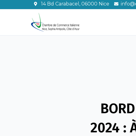
Aller
14 Bd Carabacel, 06000 Nice
info@c
au
contenu
BORD
2024 : 