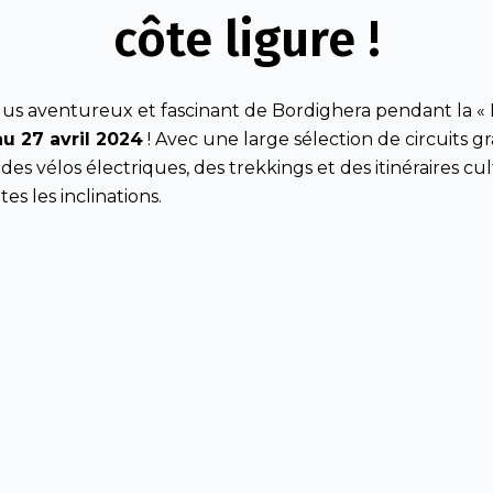
côte ligure !
lus
aventureux
et
fascinant
de Bordighera pendant la «
au
27
avril
2024
!
Avec
une large
sélection
de
circuits
gr
,
des
vélos
électriques
,
des
trekkings
et
des
itinéraires
cul
tes
les
inclinations
.