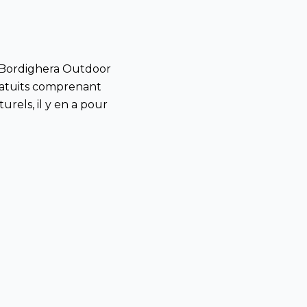
 Bordighera
Outdoor
atuits
comprenant
turels
,
il y
en a pour