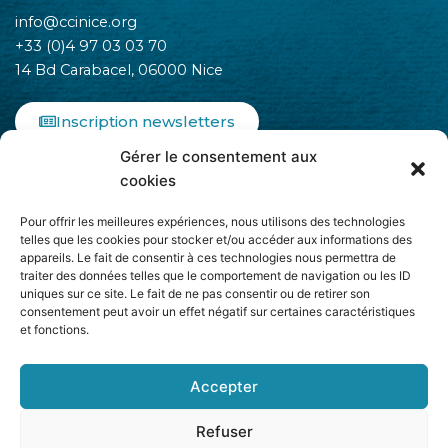
info@ccinice.org
+33 (0)4 97 03 03 70
14 Bd Carabacel, 06000 Nice
Inscription newsletters
Gérer le consentement aux
F
I
L
cookies
a
n
i
c
s
n
Pour offrir les meilleures expériences, nous utilisons des technologies
e
t
k
telles que les cookies pour stocker et/ou accéder aux informations des
b
a
e
appareils. Le fait de consentir à ces technologies nous permettra de
o
g
d
traiter des données telles que le comportement de navigation ou les ID
o
r
i
uniques sur ce site. Le fait de ne pas consentir ou de retirer son
k
a
n
consentement peut avoir un effet négatif sur certaines caractéristiques
-
m
-
et fonctions.
Adhère à
f
i
n
Accepter
Refuser