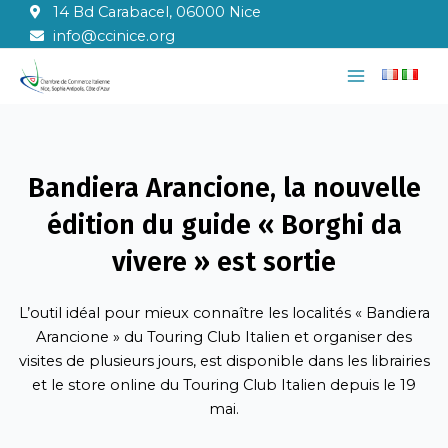
Aller
14 Bd Carabacel, 06000 Nice
au
info@ccinice.org
contenu
Main
Menu
Bandiera Arancione, la nouvelle
édition du guide « Borghi da
vivere » est sortie
L’outil idéal pour mieux connaître les localités « Bandiera
Arancione » du Touring Club Italien et organiser des
visites de plusieurs jours, est disponible dans les librairies
et le store online du Touring Club Italien depuis le 19
mai.