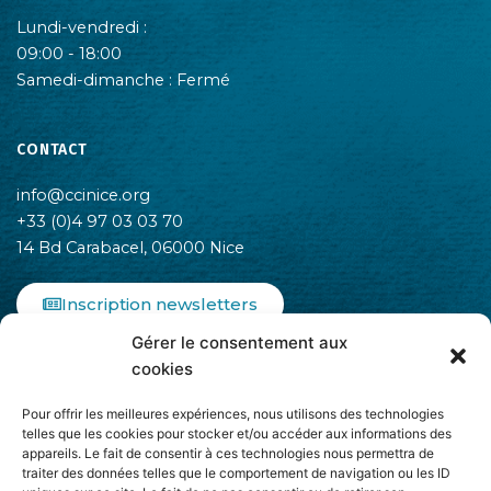
Lundi-vendredi :
09:00 - 18:00
Samedi-dimanche : Fermé
CONTACT
info@ccinice.org
+33 (0)4 97 03 03 70
14 Bd Carabacel, 06000 Nice
Inscription newsletters
Gérer le consentement aux
F
I
L
cookies
a
n
i
c
s
n
Pour offrir les meilleures expériences, nous utilisons des technologies
e
t
k
telles que les cookies pour stocker et/ou accéder aux informations des
b
a
e
appareils. Le fait de consentir à ces technologies nous permettra de
o
g
d
traiter des données telles que le comportement de navigation ou les ID
o
r
i