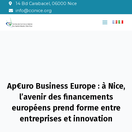
Aller
14 Bd Carabacel, 06000 Nice
au
info@ccinice.org
contenu
Main
Menu
Ap€uro Business Europe : à Nice,
l’avenir des financements
européens prend forme entre
entreprises et innovation