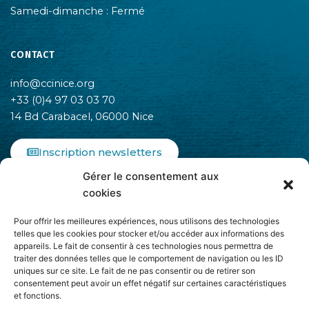
Samedi-dimanche : Fermé
CONTACT
info@ccinice.org
+33 (0)4 97 03 03 70
14 Bd Carabacel, 06000 Nice
Inscription newsletters
Gérer le consentement aux
F
I
L
cookies
a
n
i
c
s
n
Pour offrir les meilleures expériences, nous utilisons des technologies
e
t
k
telles que les cookies pour stocker et/ou accéder aux informations des
b
a
e
appareils. Le fait de consentir à ces technologies nous permettra de
o
g
d
traiter des données telles que le comportement de navigation ou les ID
o
r
i
uniques sur ce site. Le fait de ne pas consentir ou de retirer son
k
a
n
consentement peut avoir un effet négatif sur certaines caractéristiques
-
m
-
et fonctions.
Adhère à