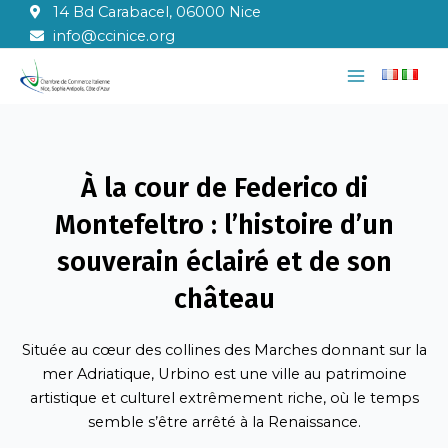
Aller
14 Bd Carabacel, 06000 Nice
au
info@ccinice.org
contenu
Main
Menu
À la cour de Federico di
Montefeltro : l’histoire d’un
souverain éclairé et de son
château
Située au cœur des collines des Marches donnant sur la
mer Adriatique, Urbino est une ville au patrimoine
artistique et culturel extrêmement riche, où le temps
semble s’être arrêté à la Renaissance.