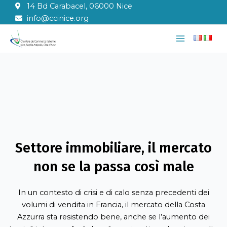
Vai
14 Bd Carabacel, 06000 Nice
al
info@ccinice.org
contenuto
Main
Menu
Settore immobiliare, il mercato
non se la passa così male
In un contesto di crisi e di calo senza precedenti dei
volumi di vendita in Francia, il mercato della Costa
Azzurra sta resistendo bene, anche se l’aumento dei