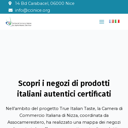
Vai
14 Bd Carabacel, 06000 Nice
al
info@ccinice.org
contenuto
Main
Menu
Scopri i negozi di prodotti
italiani autentici certificati
Nell’ambito del progetto True Italian Taste, la Camera di
Commercio Italiana di Nizza, coordinata da
Assocamerestero, ha realizzato una mappa dei negozi