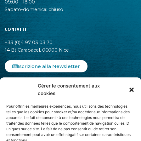
09:00 - 18:00
Sabato-domenica: chiuso
CONTATTI
+33 (0)4 97 03 03 70
14 Bt Carabacel, 06000 Nice
Iscrizione alla Newsletter
F
I
L
Gérer le consentement aux
a
n
i
c
s
n
cookies
e
t
k
b
a
e
Pour offrir les meilleures expériences, nous utilisons des technologies
o
g
d
telles que les cookies pour stocker et/ou accéder aux informations des
appareils. Le fait de consentir à ces technologies nous permettra de
o
r
i
traiter des données telles que le comportement de navigation ou les ID
k
a
n
uniques sur ce site. Le fait de ne pas consentir ou de retirer son
-
m
-
Aderisce ad
consentement peut avoir un effet négatif sur certaines caractéristiques
f
i
et fonctions.