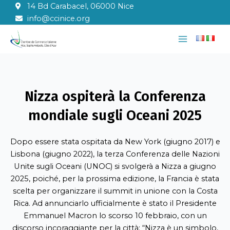
Vai
14 Bd Carabacel, 06000 Nice
al
info@ccinice.org
contenuto
Main
Menu
Nizza ospiterà la Conferenza
mondiale sugli Oceani 2025
Dopo essere stata ospitata da New York (giugno 2017) e
Lisbona (giugno 2022), la terza Conferenza delle Nazioni
Unite sugli Oceani (UNOC) si svolgerà a Nizza a giugno
2025, poiché, per la prossima edizione, la Francia è stata
scelta per organizzare il summit in unione con la Costa
Rica. Ad annunciarlo ufficialmente è stato il Presidente
Emmanuel Macron lo scorso 10 febbraio, con un
discorso incoraggiante per la città: “Nizza è un simbolo,