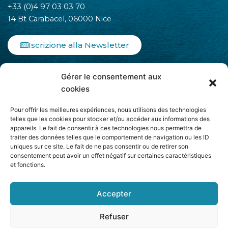
+33 (0)4 97 03 03 70
14 Bt Carabacel, 06000 Nice
Iscrizione alla Newsletter
F
I
L
Gérer le consentement aux
a
n
i
c
s
n
cookies
e
t
k
b
a
e
Pour offrir les meilleures expériences, nous utilisons des technologies
o
g
d
telles que les cookies pour stocker et/ou accéder aux informations des
appareils. Le fait de consentir à ces technologies nous permettra de
o
r
i
traiter des données telles que le comportement de navigation ou les ID
k
a
n
uniques sur ce site. Le fait de ne pas consentir ou de retirer son
-
m
-
Aderisce ad
consentement peut avoir un effet négatif sur certaines caractéristiques
f
i
et fonctions.
n
Accepter
Refuser