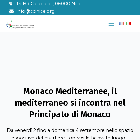
Vai
14 Bd Carabacel, 06000 Nice
al
info@ccinice.org
contenuto
Main
Menu
Monaco Mediterranee, il
mediterraneo si incontra nel
Principato di Monaco
Da venerdì 2 fino a domenica 4 settembre nello spazio
espositivo del quartiere
Fontvieille
ha avuto luogo il