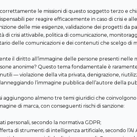
 correttamente le missioni di questo soggetto terzo e chiar
ispensabili per reagire efficacemente in caso di crisi e 
efinizione delle mie esigenze, validazione dei progetti da 
tà di crisi attivabile, politica di comunicazione, monitorag
rio delle comunicazioni e dei contenuti che scelgo di mett
nte il diritto all’immagine delle persone presenti nelle
persone anonime? Questo tema fondamentale è raramente 
tili — violazione della vita privata, denigrazione, riutilizz
— danneggiando l’immagine pubblica dell’autore della pub
ti si aggiungono almeno tre temi giuridici che coinvolgono 
mmagine di marca, con conseguenti rischi di sanzione:
 dati personali, secondo la normativa GDPR;
fferta di strumenti di intelligenza artificiale, secondo l’AI 