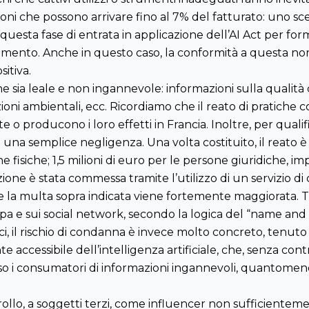
nzioni che possono arrivare fino al 7% del fatturato: uno
 questa fase di entrata in applicazione dell’AI Act per for
lamento. Anche in questo caso, la conformità a questa no
itiva.
e sia leale e non ingannevole: informazioni sulla qualità d
razioni ambientali, ecc. Ricordiamo che il reato di pratiche
o producono i loro effetti in Francia. Inoltre, per qualif
 di una semplice negligenza.
Una volta costituito, il reato
 fisiche; 1,5 milioni di euro per le persone giuridiche, 
azione è stata commessa tramite l’utilizzo di un servizio 
 e la multa sopra indicata viene fortemente maggiorata.
T
a e sui social network, secondo la logica del “name and 
ici, il rischio di condanna è invece molto concreto, tenuto
e accessibile dell’intelligenza artificiale, che, senza 
so i consumatori di informazioni ingannevoli, quantomeno
llo, a soggetti terzi, come influencer non sufficientemen