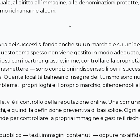
tuale, al diritto all’immagine, alle denominazioni protette, 
amo richiamarne alcuni.
*
storia dei successi si fonda anche su un marchio e su un’ident
questo tema spesso non viene gestito in modo adeguato, 
usti con i partner giusti e, infine, controllare la proprietà 
asmettere — sono condizioni indispensabili per il successo
. Quante località balneari o insegne del turismo sono riusc
lema, i propri loghi e il proprio marchio, difendendoli al 
e, vi è il controllo della reputazione online. Una comunic
hi, e quindi la definizione preventiva di basi solide. Og
e per controllare la propria immagine e gestire il risch
 pubblico — testi, immagini, contenuti — oppure ho affida