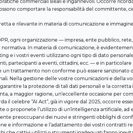
 pratiche commerciali sleali e ingannevoli. Occorre ricord
possono comportare la responsabilità del committente, cioè
tta e rilevante in materia di comunicazione e immagine 
GDPR, ogni organizzazione — impresa, ente pubblico, ret
ormativa. In materia di comunicazione, è evidentemente 
ting e i vostri eventi utilizzano ogni tipo di dato persona
ti, partecipanti a eventi, cittadini, ecc. — e in particolar
che un trattamento non conforme può essere sanzionato da
nali. Nella gestione delle vostre comunicazioni e della vost
garantire la protezione di tali dati personali e la corrett
ta, a maggior ragione, un’eccellente occasione per comu
il celebre “AI Act”, già in vigore dal 2025, occorre esser
zzate o proponete l’utilizzo di un’intelligenza artificiale,
te preoccuparvi dei nuovi e stringenti obblighi di confo
ione e informazione e l’adattamento dei vostri contratti 
hi che cattivi utilizzi o strumenti inadeguati fanno inevi