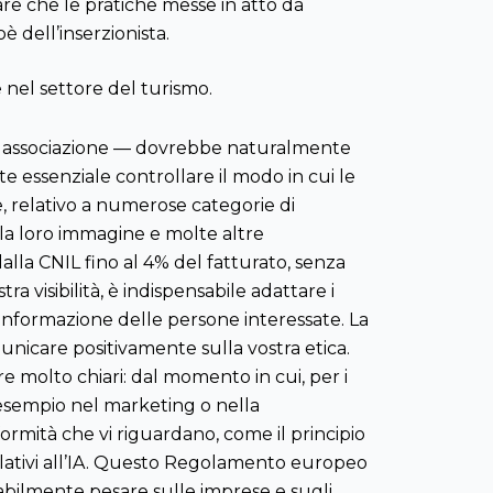
are che le pratiche messe in atto da
 dell’inserzionista.
nel settore del turismo.
e, associazione — dovrebbe naturalmente
essenziale controllare il modo in cui le
le, relativo a numerose categorie di
e la loro immagine e molte altre
lla CNIL fino al 4% del fatturato, senza
ra visibilità, è indispensabile adattare i
a informazione delle persone interessate. La
nicare positivamente sulla vostra etica.
e molto chiari: dal momento in cui, per i
 ad esempio nel marketing o nella
rmità che vi riguardano, come il principio
relativi all’IA. Questo Regolamento europeo
tabilmente pesare sulle imprese e sugli