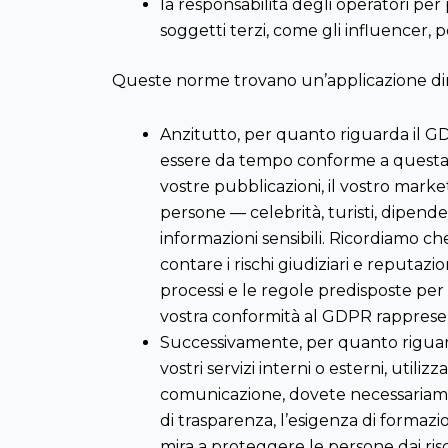
la responsabilità degli operatori per
soggetti terzi, come gli influencer, 
Queste norme trovano un’applicazione dire
Anzitutto, per quanto riguarda il 
essere da tempo conforme a questa n
vostre pubblicazioni, il vostro marke
persone — celebrità, turisti, dipenden
informazioni sensibili. Ricordiamo 
contare i rischi giudiziari e reputazio
processi e le regole predisposte per 
vostra conformità al GDPR rappresen
Successivamente, per quanto riguarda 
vostri servizi interni o esterni, utili
comunicazione, dovete necessariamen
di trasparenza, l’esigenza di formaz
mira a proteggere le persone dai risc