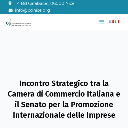
Vai
14 Bd Carabacel, 06000 Nice
al
info@ccinice.org
contenuto
Main
Menu
Incontro Strategico tra la
Camera di Commercio Italiana e
il Senato per la Promozione
Internazionale delle Imprese