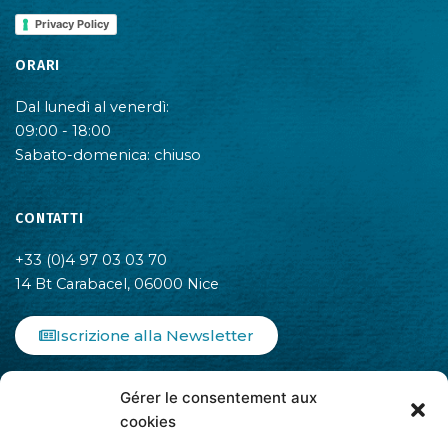
Privacy Policy
ORARI
Dal lunedì al venerdì:
09:00 - 18:00
Sabato-domenica: chiuso
CONTATTI
+33 (0)4 97 03 03 70
14 Bt Carabacel, 06000 Nice
Iscrizione alla Newsletter
F
I
L
Gérer le consentement aux
a
n
i
c
s
n
cookies
e
t
k