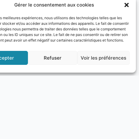
Gérer le consentement aux cookies
les meilleures expériences, nous utilisons des technologies telles que les
2 Palazzi dei Rolli, Patrimonio
 stocker et/ou accéder aux informations des appareils. Le fait de consentir
ologies nous permettra de traiter des données telles que le comportement
n navigatore a realtà aumentata, navigare
n ou les ID uniques sur ce site. Le fait de ne pas consentir ou de retirer son
e di realtà aumentata. L’applicazione
 peut avoir un effet négatif sur certaines caractéristiques et fonctions.
e (versione Android) Genova Rolli.
cepter
Refuser
Voir les préférences
el passato, potete visitare il sito ufficiale:
Next