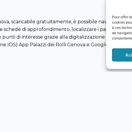
Pour offrir 
va, scaricabile gratuitamente, è possibile navigare tra i 4
cookies pour
à ces techn
 schede di approfondimento, localizzare i palazzi con u
de navigatio
punti di interesse grazie alla digitalizzazione del motor
consentement
one IOS) App Palazzi dei Rolli Genova e Google Play Stor
Ac
pri gioielli, simbolo indiscusso dello splendore di Genova n