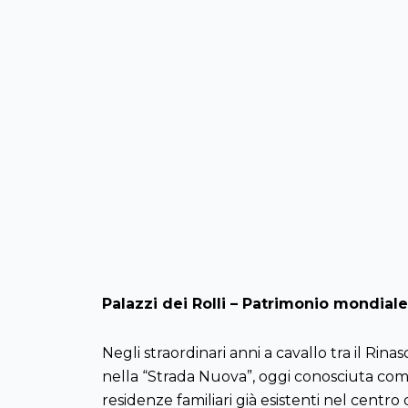
Palazzi dei Rolli – Patrimonio mondial
Negli straordinari anni a cavallo tra il Rin
nella “Strada Nuova”, oggi conosciuta come
residenze familiari già esistenti nel centro d