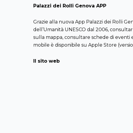
Palazzi dei Rolli Genova APP
Grazie alla nuova App Palazzi dei Rolli Geno
dell’Umanità UNESCO dal 2006, consultare
sulla mappa, consultare schede di eventi e 
mobile è disponibile su Apple Store (versi
Il sito web
Se volete saperne di più su questi veri e pro
https://www.rolliestradenuove.it/
Previous