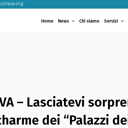
cinice.org
Home
News
Chi siamo
Servizi
A – Lasciatevi sorpr
charme dei “Palazzi dei