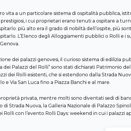
o vita a un particolare sistema di ospitalità pubblica, ist
prestigiosi, i cui proprietari erano tenuti a ospitare a tur
itarlo: più alto era il grado di nobiltà dell’ospite, più so
spitarlo. L’Elenco degli Alloggiamenti pubblici o Rolli e i
i Genova.
ione dei palazzi genovesi, il curioso sistema di edilizia p
ma dei Palazzi del Rolli” sono stati dichiarati Patrimonio
i dei Rolli esistenti, che si estendono dalla Strada Nuov
lo e Via San Luca fino a Piazza Banchi e al mare.
proprietà privata, mentre molti sono diventati sedi di ban
eo di Strada Nuova, la Galleria Nazionale di Palazzo Spinol
 Rolli con l’evento Rolli Days: weekend in cui i palazzi 