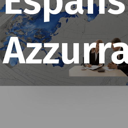
Espans
Azzurr