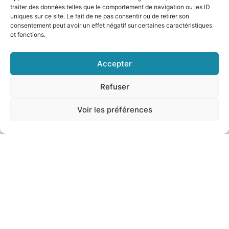
16/17 Ottobre
traiter des données telles que le comportement de navigation ou les ID
uniques sur ce site. Le fait de ne pas consentir ou de retirer son
consentement peut avoir un effet négatif sur certaines caractéristiques
et fonctions.
Accepter
13/14 Novembre
Refuser
Voir les préférences
WEBINAR
Attraverso la CCI di Nizza potrai partecipare ai
webinar
che fanno per la tua azienda, tranquillamente dal tuo
ufficio.Saremmo noi ad avvisarti delle eventuali date, con
un preavviso di 2 settimane. Infine ci occuperemo anche
della vostra iscrizione.