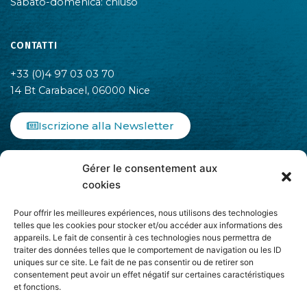
Sabato-domenica: chiuso
CONTATTI
+33 (0)4 97 03 03 70
14 Bt Carabacel, 06000 Nice
Iscrizione alla Newsletter
F
I
L
Gérer le consentement aux
a
n
i
c
s
n
cookies
e
t
k
b
a
e
Pour offrir les meilleures expériences, nous utilisons des technologies
o
g
d
telles que les cookies pour stocker et/ou accéder aux informations des
appareils. Le fait de consentir à ces technologies nous permettra de
o
r
i
traiter des données telles que le comportement de navigation ou les ID
k
a
n
uniques sur ce site. Le fait de ne pas consentir ou de retirer son
-
m
-
Aderisce ad
consentement peut avoir un effet négatif sur certaines caractéristiques
f
i
et fonctions.
n