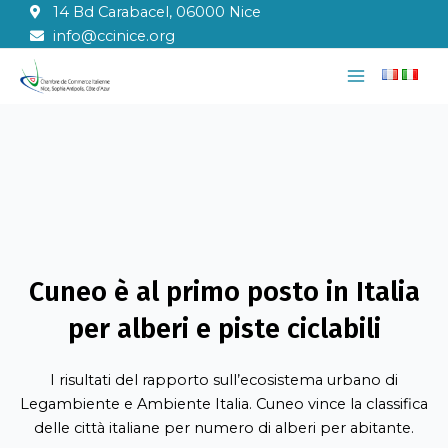
Vai
14 Bd Carabacel, 06000 Nice
al
info@ccinice.org
contenuto
Main
Menu
Cuneo è al primo posto in Italia
per alberi e piste ciclabili
I risultati del rapporto sull’ecosistema urbano di
Legambiente e Ambiente Italia. Cuneo vince la classifica
delle città italiane per numero di alberi per abitante.