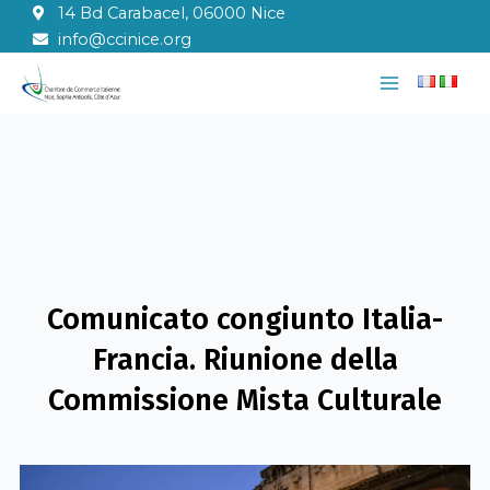
Vai
14 Bd Carabacel, 06000 Nice
al
info@ccinice.org
contenuto
Main
Menu
Comunicato congiunto Italia-
Francia. Riunione della
Commissione Mista Culturale