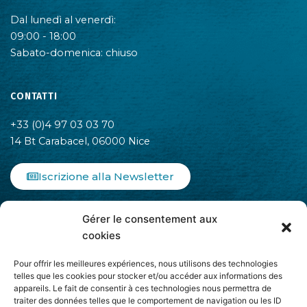
Dal lunedì al venerdì:
09:00 - 18:00
Sabato-domenica: chiuso
CONTATTI
+33 (0)4 97 03 03 70
14 Bt Carabacel, 06000 Nice
Iscrizione alla Newsletter
F
I
L
Gérer le consentement aux
a
n
i
c
s
n
cookies
e
t
k
b
a
e
Pour offrir les meilleures expériences, nous utilisons des technologies
o
g
d
telles que les cookies pour stocker et/ou accéder aux informations des
appareils. Le fait de consentir à ces technologies nous permettra de
o
r
i
traiter des données telles que le comportement de navigation ou les ID
k
a
n