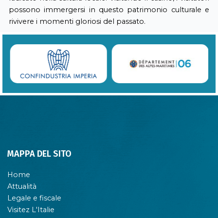
possono immergersi in questo patrimonio culturale e
rivivere i momenti gloriosi del passato.
MAPPA DEL SITO
Home
Attualità
Legale e fiscale
Visitez L'Italie