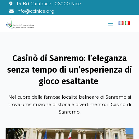
Vai
14 Bd Carabacel, 06000 Nice
al
info@ccinice.org
contenuto
Main
Menu
Casinò di Sanremo: l’eleganza
senza tempo di un’esperienza di
gioco esaltante
Nel cuore della famosa località balneare di Sanremo si
trova un’istituzione di storia e divertimento: il Casinò di
Sanremo.