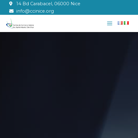
Vai
14 Bd Carabacel, 06000 Nice
al
info@ccinice.org
contenuto
Main
Menu