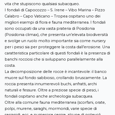
vita che stupiscono qualsiasi subacqueo.
I fondali di Capocozzo – S. Irene – Vibo Marina – Pizzo
Calabro – Capo Vaticano – Tropea ospitano uno dei
migliori esempi di flora e fauna mediterranea. I fondali
sono occupati da una vasta prateria di Posidonia
(Posidonia climax), che presenta un’elevata biodiversità
e svolge un ruolo molto importante sia come nursery
per i pesci sia per proteggere la costa dall’erosione. Una
caratteristica particolare di questi fondali è la presenza di
banchi rocciosi che si sviluppano parallelamente alla
costa.
La decomposizione delle rocce è incantevole: il banco
muore sul fondo sabbioso, crollando bruscamente. La
roccia presenta innumerevoli buchi, anfratti, archi
naturali e fessure. Oltre a preziose specie di pesci, i
fondali ospitano anche archeologia subacquea.
Oltre alla comune fauna mediterranea (scorfani, orate,
polpi, murene, saraghi, mormoridi, varie specie di
serranidi, ecc. e numerose cernie, alcune di notevoli