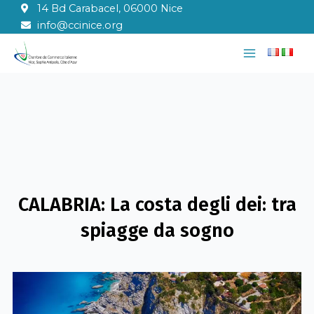
Vai
14 Bd Carabacel, 06000 Nice
al
info@ccinice.org
contenuto
Main
Menu
CALABRIA: La costa degli dei: tra
spiagge da sogno