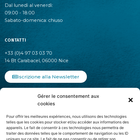
Dal lunedì al venerdì:
09:00 - 18:00
Sabato-domenica: chiuso
CONTATTI
+33 (0)4 97 03 03 70
14 Bt Carabacel, 06000 Nice
Iscrizione alla Newsletter
F
I
L
Gérer le consentement aux
a
n
i
c
s
n
cookies
e
t
k
b
a
e
Pour offrir les meilleures expériences, nous utilisons des technologies
o
g
d
telles que les cookies pour stocker et/ou accéder aux informations des
appareils. Le fait de consentir à ces technologies nous permettra de
o
r
i
traiter des données telles que le comportement de navigation ou les ID
k
a
n
uniques sur ce site. Le fait de ne pas consentir ou de retirer son