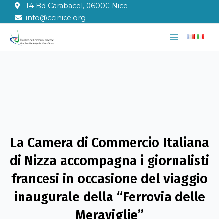
Vai
14 Bd Carabacel, 06000 Nice
al
info@ccinice.org
contenuto
Main
Menu
La Camera di Commercio Italiana
di Nizza accompagna i giornalisti
francesi in occasione del viaggio
inaugurale della “Ferrovia delle
Meraviglie”