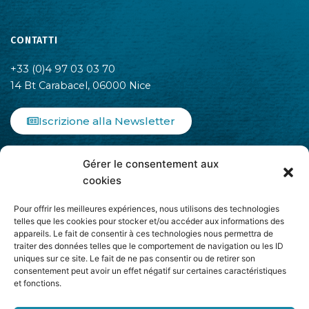
CONTATTI
+33 (0)4 97 03 03 70
14 Bt Carabacel, 06000 Nice
Iscrizione alla Newsletter
F
I
L
Gérer le consentement aux
a
n
i
c
s
n
cookies
e
t
k
b
a
e
Pour offrir les meilleures expériences, nous utilisons des technologies
o
g
d
telles que les cookies pour stocker et/ou accéder aux informations des
appareils. Le fait de consentir à ces technologies nous permettra de
o
r
i
traiter des données telles que le comportement de navigation ou les ID
k
a
n
uniques sur ce site. Le fait de ne pas consentir ou de retirer son
-
m
-
Aderisce ad
consentement peut avoir un effet négatif sur certaines caractéristiques
f
i
et fonctions.
n