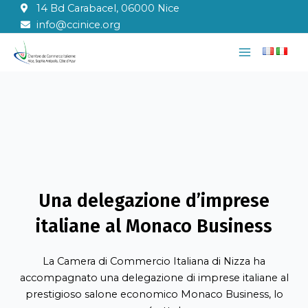
Vai
14 Bd Carabacel, 06000 Nice
al
info@ccinice.org
contenuto
Main
Menu
Una delegazione d’imprese
italiane al Monaco Business
La Camera di Commercio Italiana di Nizza ha
accompagnato una delegazione di imprese italiane al
prestigioso salone economico Monaco Business, lo