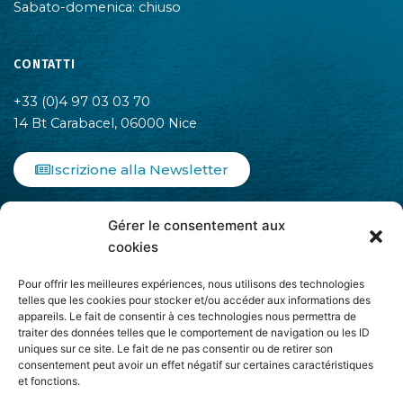
Sabato-domenica: chiuso
CONTATTI
+33 (0)4 97 03 03 70
14 Bt Carabacel, 06000 Nice
Iscrizione alla Newsletter
F
I
L
Gérer le consentement aux
a
n
i
c
s
n
cookies
e
t
k
b
a
e
Pour offrir les meilleures expériences, nous utilisons des technologies
o
g
d
telles que les cookies pour stocker et/ou accéder aux informations des
appareils. Le fait de consentir à ces technologies nous permettra de
o
r
i
traiter des données telles que le comportement de navigation ou les ID
k
a
n
uniques sur ce site. Le fait de ne pas consentir ou de retirer son
-
m
-
Aderisce ad
consentement peut avoir un effet négatif sur certaines caractéristiques
f
i
et fonctions.
n