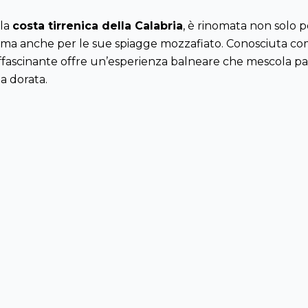
la
costa
tirrenica
della
Calabria
, è
rinomata
non solo p
ma
anche per le sue
spiagge
mozzafiato
.
Conosciuta
com
ffascinante
offre
un’esperienza
balneare
che
mescola
pa
ia
dorata
.