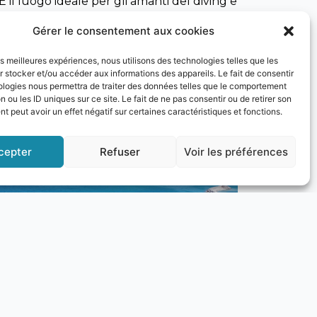
È il luogo ideale per gli amanti del diving e
Gérer le consentement aux cookies
les meilleures expériences, nous utilisons des technologies telles que les
 stocker et/ou accéder aux informations des appareils. Le fait de consentir
ologies nous permettra de traiter des données telles que le comportement
spiagge principali, offrendo un’atmosfera
n ou les ID uniques sur ce site. Le fait de ne pas consentir ou de retirer son
 peut avoir un effet négatif sur certaines caractéristiques et fonctions.
llità, lontano dal trambusto turistico.
cepter
Refuser
Voir les préférences
Next