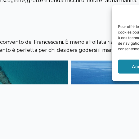
scogliere, grotte e fondali ricchi di flora e fauna marina. 
Pour offrir 
cookies pour
à ces techn
convento dei Francescani. È meno affollata rispetto alle 
de navigatio
consentement
ento è perfetta per chi desidera godersi il mare in tranqui
Ac