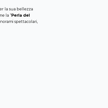
er la sua
bellezza
e la “
Perla
del
norami
spettacolari
,