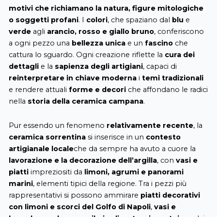
motivi che richiamano la natura, figure mitologiche
o soggetti profani
. I
colori
, che spaziano dal
blu
e
verde
agli
arancio, rosso e giallo bruno
, conferiscono
a ogni pezzo una
bellezza unica
e un
fascino
che
cattura lo sguardo. Ogni creazione riflette la
cura dei
dettagli
e la
sapienza degli artigiani
, capaci di
reinterpretare in chiave moderna
i
temi tradizionali
e rendere attuali
forme e decori
che affondano le radici
nella
storia della ceramica campana
.
Pur essendo un fenomeno
relativamente recente
, la
ceramica sorrentina
si inserisce in un
contesto
artigianale locale
che da sempre ha avuto a cuore la
lavorazione e la decorazione dell’argilla
, con
vasi e
piatti
impreziositi da
limoni, agrumi e panorami
marini
, elementi tipici della regione. Tra i pezzi più
rappresentativi si possono ammirare
piatti decorativi
con limoni e scorci del Golfo di Napoli
,
vasi e