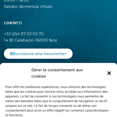
09:00 - 18:00
Sabato-domenica: chiuso
CONTATTI
+33 (0)4 97 03 03 70
14 Bt Carabacel, 06000 Nice
Iscrizione alla Newsletter
F
I
L
Gérer le consentement aux
a
n
i
c
s
n
cookies
e
t
k
b
a
e
Pour offrir les meilleures expériences, nous utilisons des technologies
o
g
d
telles que les cookies pour stocker et/ou accéder aux informations des
appareils. Le fait de consentir à ces technologies nous permettra de
o
r
i
traiter des données telles que le comportement de navigation ou les ID
k
a
n
uniques sur ce site. Le fait de ne pas consentir ou de retirer son
-
m
-
Aderisce ad
consentement peut avoir un effet négatif sur certaines caractéristiques
f
i
et fonctions.