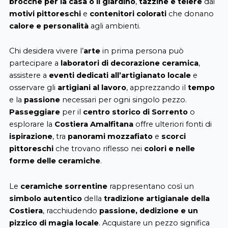
brocche per la casa o il giardino
,
tazzine e teiere
dai
motivi pittoreschi
e
contenitori colorati
che donano
calore e personalità
agli ambienti.
Chi desidera vivere l’
arte
in prima persona può
partecipare a
laboratori di decorazione ceramica
,
assistere a
eventi dedicati all’artigianato locale
e
osservare gli
artigiani al lavoro
, apprezzando il
tempo
e la
passione
necessari per ogni singolo pezzo.
Passeggiare
per il
centro storico di Sorrento
o
esplorare la
Costiera Amalfitana
offre ulteriori fonti di
ispirazione
, tra
panorami mozzafiato
e
scorci
pittoreschi
che trovano riflesso nei
colori e nelle
forme delle ceramiche
.
Le
ceramiche sorrentine
rappresentano così un
simbolo autentico
della
tradizione artigianale della
Costiera
, racchiudendo
passione, dedizione e un
pizzico di magia locale
. Acquistare un pezzo significa