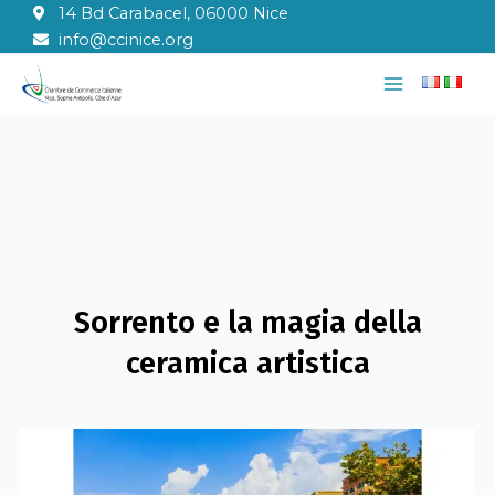
Vai
14 Bd Carabacel, 06000 Nice
al
info@ccinice.org
contenuto
Main
Menu
Sorrento e la magia della
ceramica artistica