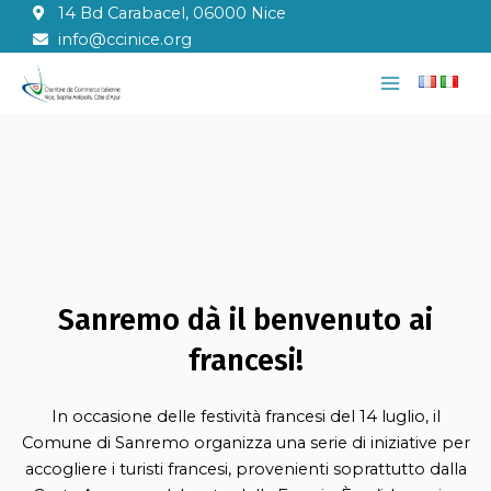
Vai
14 Bd Carabacel, 06000 Nice
al
info@ccinice.org
contenuto
Main
Menu
Sanremo dà il benvenuto ai
francesi!
In occasione delle festività francesi del 14 luglio, il
Comune di Sanremo organizza una serie di iniziative per
accogliere i turisti francesi, provenienti soprattutto dalla