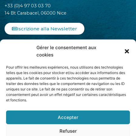
+33 (0)4 97 03 03 70
14 Bt Carabacel, 06000 Nice
Iscrizione alla Newsletter
F
I
L
Gérer le consentement aux
a
n
i
c
s
n
cookies
e
t
k
b
a
e
Pour offrir les meilleures expériences, nous utilisons des technologies
o
g
d
telles que les cookies pour stocker et/ou accéder aux informations des
appareils. Le fait de consentir à ces technologies nous permettra de
o
r
i
traiter des données telles que le comportement de navigation ou les ID
k
a
n
uniques sur ce site. Le fait de ne pas consentir ou de retirer son
-
m
-
Aderisce ad
consentement peut avoir un effet négatif sur certaines caractéristiques
f
i
et fonctions.
n
Accepter
Refuser