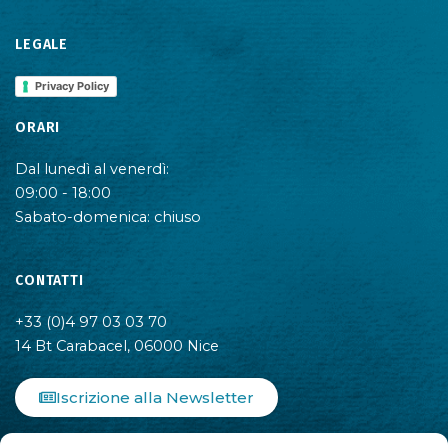
LEGALE
Privacy Policy
ORARI
Dal lunedì al venerdì:
09:00 - 18:00
Sabato-domenica: chiuso
CONTATTI
+33 (0)4 97 03 03 70
14 Bt Carabacel, 06000 Nice
Iscrizione alla Newsletter
F
I
L