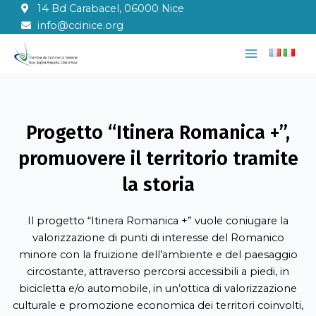
Vai
14 Bd Carabacel, 06000 Nice
al
info@ccinice.org
contenuto
Main
Menu
Progetto “Itinera Romanica +”,
promuovere il territorio tramite
la storia
Il progetto “Itinera Romanica +” vuole coniugare la
valorizzazione di punti di interesse del Romanico
minore con la fruizione dell’ambiente e del paesaggio
circostante, attraverso percorsi accessibili a piedi, in
bicicletta e/o automobile, in un’ottica di valorizzazione
culturale e promozione economica dei territori coinvolti,