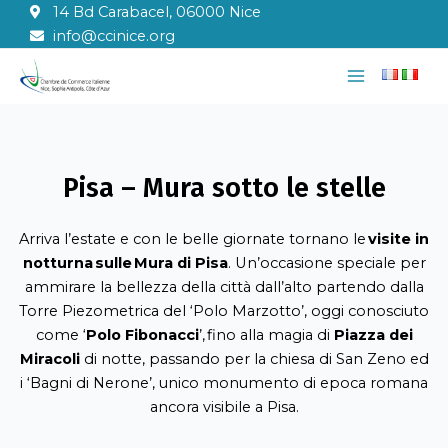
Vai
14 Bd Carabacel, 06000 Nice
al
info@ccinice.org
contenuto
Main
Menu
Pisa – Mura sotto le stelle
Arriva l’estate e con le belle giornate tornano le
visite in
notturna sulle Mura di Pisa
. Un’occasione speciale per
ammirare la bellezza della città dall’alto partendo dalla
Torre Piezometrica del ‘Polo Marzotto’, oggi conosciuto
come ‘
Polo Fibonacci
’, fino alla magia di
Piazza dei
Miracoli
di notte, passando per la chiesa di San Zeno ed
i ‘Bagni di Nerone’, unico monumento di epoca romana
ancora visibile a Pisa.