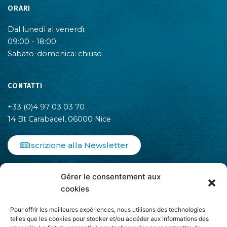
ORARI
Dal lunedì al venerdì:
09:00 - 18:00
Sabato-domenica: chiuso
CONTATTI
+33 (0)4 97 03 03 70
14 Bt Carabacel, 06000 Nice
Iscrizione alla Newsletter
F
I
L
Gérer le consentement aux
a
n
i
c
s
n
cookies
e
t
k
b
a
e
Pour offrir les meilleures expériences, nous utilisons des technologies
o
g
d
telles que les cookies pour stocker et/ou accéder aux informations des