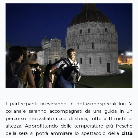
I partecipanti riceveranno in dotazione speciali luci ‘a
collana’ e saranno accompagnati da una guida in un
percorso mozzafiato ricco di storia, tutto a 11 metri di
altezza. Approfittando delle temperature più fresche
della sera si potrà ammirare lo spettacolo della
città