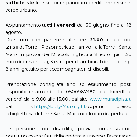
sotto le stelle
e scoprire panorami inediti immersi nel
verde urbano.
Appuntamento
tutti i venerdì
dal 30 giugno fino al 18
agosto.
Due turni con partenze alle ore
21.00
e alle ore
21.30
da Torre Piezometrica e arrivo alla Torre Santa
Maria in piazza dei Miracoli. Biglietti a 8 euro (più 1,50
euro di prevendita), 3 euro per i bambini al di sotto degli
8 anni, gratuito per accompagnatori di disabili.
Prenotazione consigliata fino ad esaurimento posti
disponibili chiamando lo 0500987480 dal lunedì al
venerdì dalle 9.00 alle 13.00 , dal sito
www.muradipisa.it
,
dal link
https://bit.ly/Muranight
oppure presso
la biglietteria di Torre Santa Maria negli orari di apertura.
Le persone con disabilità, previa comunicazione,
potranno essere fatti ridiscendere attraverso l’ascensore