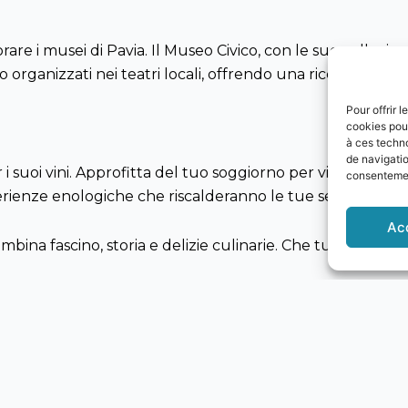
re i musei di Pavia. Il Museo Civico, con le sue collezioni d
o organizzati nei teatri locali, offrendo una ricca progr
Pour offrir 
cookies pour
à ces techn
de navigatio
suoi vini. Approfitta del tuo soggiorno per visitare i vign
consentement
erienze enologiche che riscalderanno le tue serate invern
Ac
ina fascino, storia e delizie culinarie. Che tu sia in cerc