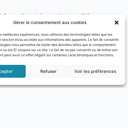
’arte e di storia, è una visita imperdibile.
Gérer le consentement aux cookies
ammazione culturale.
les meilleures expériences, nous utilisons des technologies telles que les
 stocker et/ou accéder aux informations des appareils. Le fait de consentir
ologies nous permettra de traiter des données telles que le comportement
n ou les ID uniques sur ce site. Le fait de ne pas consentir ou de retirer son
eti locali e partecipare a degustazioni di
 peut avoir un effet négatif sur certaines caractéristiques et fonctions.
ali.
cepter
Refuser
Voir les préférences
a di relax o avventura, questa città saprà