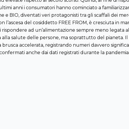
ù elevate rispetto al secolo scorso. Quindi, al fine di ri
ultimi anni i consumatori hanno cominciato a familiarizza
 e BIO, diventati veri protagonisti tra gli scaffali dei merca
n l’ascesa del cosiddetto FREE FROM, è cresciuta in ma
i rispondere ad un’alimentazione sempre meno legata all’
a alla salute delle persone, ma soprattutto del pianeta. I
 brusca accelerata, registrando numeri davvero significati
confermati anche dai dati registrati durante la pandemia