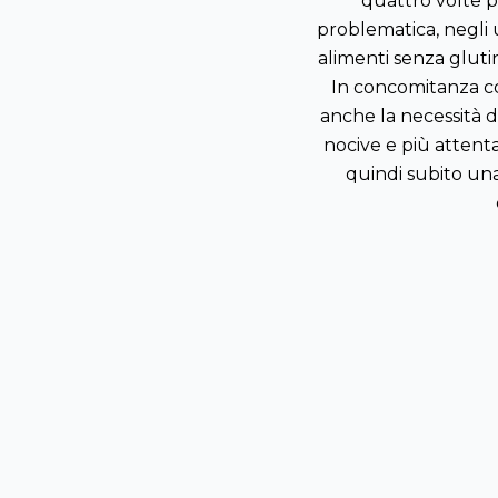
quattro volte pi
problematica, negli 
alimenti senza glutine
In concomitanza co
anche la necessità d
nocive e più attent
quindi subito una