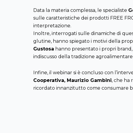
Data la materia complessa, le specialiste
G
sulle caratteristiche dei prodotti FREE FR
interpretazione.
Inoltre, interrogati sulle dinamiche di qu
glutine, hanno spiegato i motivi della propri
Gustosa
hanno presentato i propri brand, 
indiscusso della tradizione agroalimentare 
Infine, il webinar si è concluso con l’inter
Cooperativa, Maurizio Gambini
, che ha 
ricordato innanzitutto come consumare biol
problematiche relative l’utilizzo di pesti
dei biodistretti, che rappresentano una real
governativo italiano ed europeo.
Un momento di riflessione necessario all’