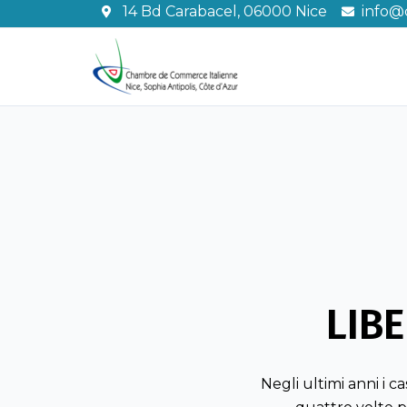
Vai
14 Bd Carabacel, 06000 Nice
info@c
al
contenuto
LIBE
Negli ultimi anni i c