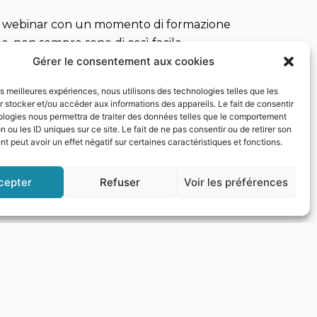
l webinar con un momento di formazione
e, non sempre sono di così facile
Gérer le consentement aux cookies
zate nella produzione di alimenti senza
les meilleures expériences, nous utilisons des technologies telles que les
iosi
e
Luciana Lagreca di Pasta
 stocker et/ou accéder aux informations des appareils. Le fait de consentir
ubio perfetto di gusto e qualità, simbolo
ologies nous permettra de traiter des données telles que le comportement
n ou les ID uniques sur ce site. Le fait de ne pas consentir ou de retirer son
 peut avoir un effet négatif sur certaines caractéristiques et fonctions.
 Agricoltori Biologici TerraBio Società
cepter
Refuser
Voir les préférences
italiano. Nel corso del suo intervento, ha
 di aziende che, consce delle
. L’intervento ha analizzato anche il tema
entazione è materia di dibattito a livello
amma
« The Extraordinary Italian Taste »
,