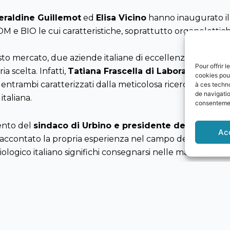
eraldine Guillemot
ed
Elisa Vicino
hanno inaugurato i
OM e BIO le cui caratteristiche, soprattutto organolettich
esto mercato, due aziende italiane di eccellenza specializ
Pour offrir 
a scelta. Infatti,
Tatiana Frascella di Laboratorio Graz
cookies pour
entrambi caratterizzati dalla meticolosa ricerca del conn
à ces techn
de navigatio
italiana.
consentement
vento del
sindaco di Urbino e presidente del Consorzio
Ac
raccontato la propria esperienza nel campo del biologico 
ogico italiano significhi consegnarsi nelle mani sapienti
cidi può comportare, offrono un prodotto sano e autentico
tà molto presente sul territorio italiano e la cui regolam
interno del progetto True Italian Taste, parte del progr