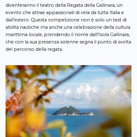
dive
nteranno
il
teatro
della
Regata
della
Gallinara
, un
evento
che
attrae
appassionati
di
vela
da tutta Italia e
dall’estero
.
Questa
competizione
non è solo un test di
abilità
nautiche
ma
anche
una
celebrazione
della
cultura
marittima
locale,
prendendo
il
nome
dall’Isola
Gallinara
,
che
con la sua
presenza
solenne
segna
il
punto
di
svolta
del
percorso
della
regata
.