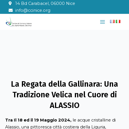
Vai
14 Bd Carabacel, 06000 Nice
al
info@ccinice.org
contenuto
Main
Menu
La Regata della Gallinara: Una
Tradizione Velica nel Cuore di
ALASSIO
Tra
Il 18
ed il 19
Maggio
2024
,
le acque
cristalline di
Alassio
,
una
pittoresca
città
costiera
della
Liguria
,