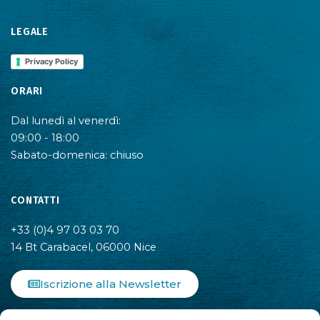
LEGALE
Privacy Policy
ORARI
Dal lunedì al venerdì:
09:00 - 18:00
Sabato-domenica: chiuso
CONTATTI
+33 (0)4 97 03 03 70
14 Bt Carabacel, 06000 Nice
Iscrizione alla Newsletter
F
I
L