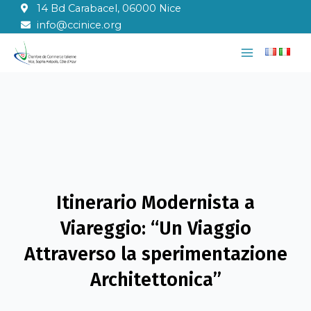
Vai
14 Bd Carabacel, 06000 Nice
al
info@ccinice.org
contenuto
Main
Menu
Itinerario Modernista a
Viareggio: “Un Viaggio
Attraverso la sperimentazione
Architettonica”