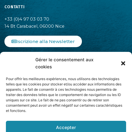
CONTATTI
+33 (0)4 97 03 03 70
14 Bt Carabacel, 06000 Nice
Iscrizione alla Newsletter
F
I
L
Gérer le consentement aux
a
n
i
c
s
n
cookies
e
t
k
b
a
e
Pour offrir les meilleures expériences, nous utilisons des technologies
o
g
d
telles que les cookies pour stocker et/ou accéder aux informations des
appareils. Le fait de consentir à ces technologies nous permettra de
o
r
i
traiter des données telles que le comportement de navigation ou les ID
k
a
n
uniques sur ce site. Le fait de ne pas consentir ou de retirer son
-
m
-
Aderisce ad
consentement peut avoir un effet négatif sur certaines caractéristiques
f
i
et fonctions.
n
Accepter