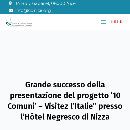
Vai
14 Bd Carabacel, 06000 Nice
al
info@ccinice.org
contenuto
Main
Menu
Grande successo della
presentazione del progetto ’10
Comuni’ – Visitez l’Italie” presso
l’Hôtel Negresco di Nizza