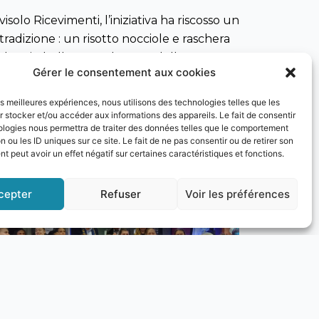
olo Ricevimenti, l’iniziativa ha riscosso un
 tradizione : un risotto nocciole e raschera
udere in bellezza, nel segno della
Gérer le consentement aux cookies
a serata di grande successo che ci ha
Commercio che hanno voluto essere
les meilleures expériences, nous utilisons des technologies telles que les
uindi fissato al 2023 con molti eventi ed
 stocker et/ou accéder aux informations des appareils. Le fait de consentir
ologies nous permettra de traiter des données telles que le comportement
 Italiana di Nizza.
n ou les ID uniques sur ce site. Le fait de ne pas consentir ou de retirer son
 peut avoir un effet négatif sur certaines caractéristiques et fonctions.
cepter
Refuser
Voir les préférences
Next