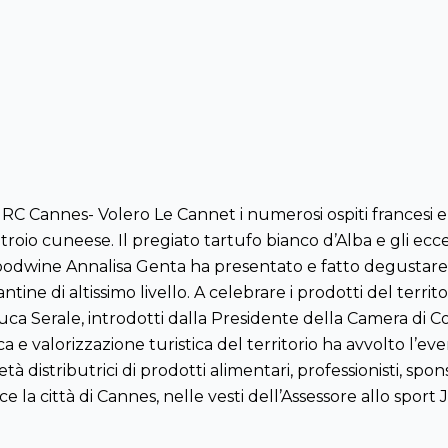
e RC Cannes- Volero Le Cannet i numerosi ospiti francesi e
ritroio cuneese. Il pregiato tartufo bianco d’Alba e gli ec
oodwine Annalisa Genta ha presentato e fatto degustare il
tine di altissimo livello. A celebrare i prodotti del terri
i Luca Serale, introdotti dalla Presidente della Camera di
a e valorizzazione turistica del territorio ha avvolto l’e
 distributrici di prodotti alimentari, professionisti, spons
ece la città di Cannes, nelle vesti dell’Assessore allo spor