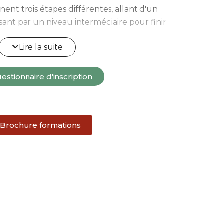
nt trois étapes différentes, allant d'un
ant par un niveau intermédiaire pour finir
es cours collectifs reprennent également
Lire la suite
 2025 et se dérouleront en trois sessions
i, juin-août et septembre-décembre.
estionnaire d'inscription
ir, pendant deux heures, une fois par
x au 14 bd Carabacel à Nice et se déroulent
30 heures (renouvelables à la fin de la
Brochure formations
t complémentaire, veuillez nous
stion@ccinice.org
et pour les inscriptions,
laire suivant :