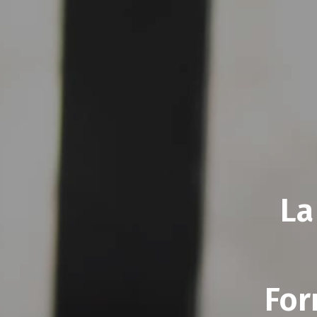
La
For