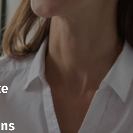
ce
ons