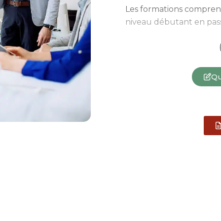
Les formations comprenne
niveau débutant en pass
par un niveau avancé. L
en cette nouvelle année
principales : février-ma
Qu
Les cours ont lieu le so
semaine, dans nos locau
sur une durée totale de 
session).
Pour tout renseignemen
contacter à l'adresse
ge
merci de remplir le formu