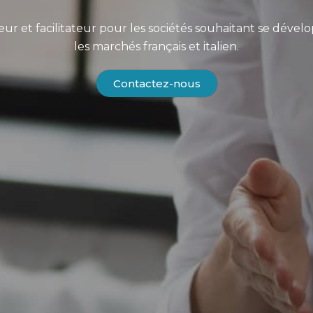
r et facilitateur pour les sociétés souhaitant se dével
les marchés français et italien.
Contactez-nous