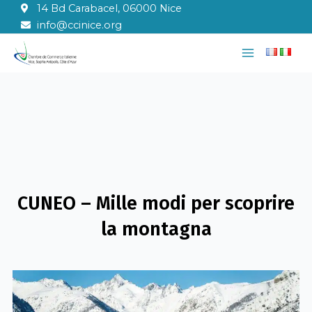
Vai
14 Bd Carabacel, 06000 Nice
al
info@ccinice.org
contenuto
Main
Menu
CUNEO – Mille modi per scoprire
la montagna