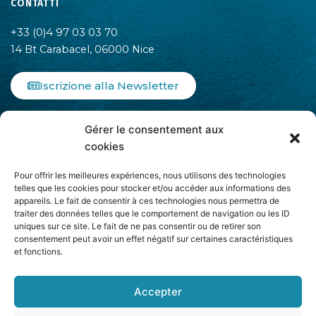
CONTATTI
+33 (0)4 97 03 03 70
14 Bt Carabacel, 06000 Nice
Iscrizione alla Newsletter
F
I
L
Gérer le consentement aux
a
n
i
c
s
n
cookies
e
t
k
b
a
e
Pour offrir les meilleures expériences, nous utilisons des technologies
o
g
d
telles que les cookies pour stocker et/ou accéder aux informations des
appareils. Le fait de consentir à ces technologies nous permettra de
o
r
i
traiter des données telles que le comportement de navigation ou les ID
k
a
n
uniques sur ce site. Le fait de ne pas consentir ou de retirer son
-
m
-
Aderisce ad
consentement peut avoir un effet négatif sur certaines caractéristiques
f
i
et fonctions.
n
Accepter