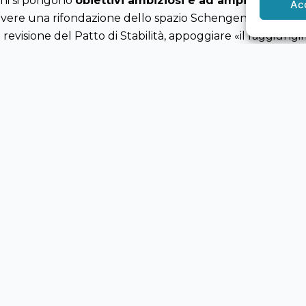
rni si pongono
obiettivi ambiziosi e ad ampio respiro
:
Ac
uovere una rifondazione dello spazio Schengen», estender
a revisione del Patto di Stabilità, appoggiare «il raggiun
ve risorse proprie».
LEGALE
CO
+3
Privacy Policy
14