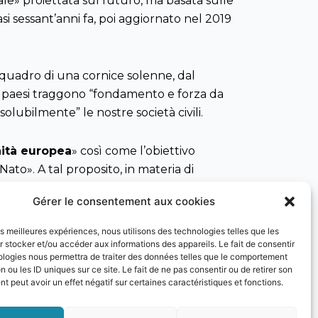
iale» proiettata sul futuro, ma basata sulle
i sessant’anni fa, poi aggiornato nel 2019
el quadro di una cornice solenne, dal
 i paesi traggono “fondamento e forza da
dissolubilmente”
le nostre società civili.
nità europea
» così come l’obiettivo
to». A tal proposito, in materia di
con i rispettivi ministri, i quali che si
Gérer le consentement aux cookies
nto al livello tecnico e operativo». Le sfide
e sfide energetiche alle minacce ibride
les meilleures expériences, nous utilisons des technologies telles que les
golari tra i titolari degli altri dicasteri,
 stocker et/ou accéder aux informations des appareils. Le fait de consentir
ologies nous permettra de traiter des données telles que le comportement
a unità operativa composta da gendarmi e
n ou les ID uniques sur ce site. Le fait de ne pas consentir ou de retirer son
 peut avoir un effet négatif sur certaines caractéristiques et fonctions.