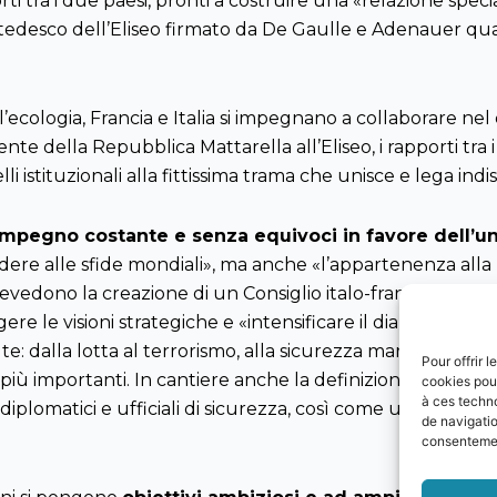
ti tra i due paesi, pronti a costruire una «relazione spec
-tedesco dell’Eliseo firmato da De Gaulle e Adenauer quas
all’ecologia, Francia e Italia si impegnano a collaborare n
e della Repubblica Mattarella all’Eliseo, i rapporti tra
elli istituzionali alla fittissima trama che unisce e lega in
’impegno costante e senza equivoci in favore dell’u
e alle sfide mondiali», ma anche «l’appartenenza alla Na
vedono la creazione di un Consiglio italo-francese di Difesa 
 le visioni strategiche e «intensificare il dialogo congiu
alla lotta al terrorismo, alla sicurezza marittima, dall
Pour offrir 
più importanti. In cantiere anche la definizione di incontri re
cookies pour
à ces techn
 diplomatici e ufficiali di sicurezza, così come una nuov
de navigatio
consentement