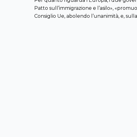
Per quanto riguarda l’Europa, i due gove
Patto sull’immigrazione e l’asilo», «prom
Consiglio Ue, abolendo l’unanimità, e, sull
l’eurozona, e sostenere la creazione di nuo
MAPPA DEL SITO
Home
Attualità