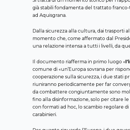
Si tratta di un momento storico per i rappor
già stabili fondamenta del trattato franco
ad Aquisgrana.
Dalla sicurezza alla cultura, dai trasporti 
momento che, come affermato dal President
una relazione intensa a tutti i livelli, da qu
Il documento riafferma in primo luogo «
l
comune di «un’Europa sovrana per risponder
cooperazione sulla sicurezza, i due stati pre
riuniranno periodicamente per far convergere
da combattere congiuntamente sono molte: d
fino alla disinformazione, solo per citare le 
con formati ad hoc, lo scambio regolare di
carabinieri.