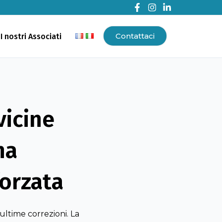
Contattaci
I nostri Associati
vicine
na
forzata
 ultime correzioni. La