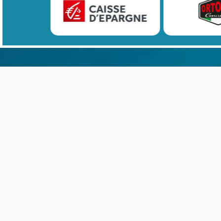
MAPPA DEL SITO
Home
Attualità
Legale e fiscale
Visitez L'Italie
Rassegna Stampa
Chi siamo
Servizi alle imprese