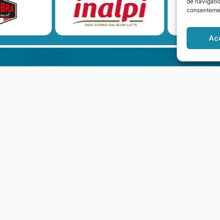
de navigatio
consentement
Ac
LEGALE
CO
+3
Privacy Policy
14
ORARI
Dal lunedì al venerdì:
09:00 - 18:00
Sabato-domenica: chiuso