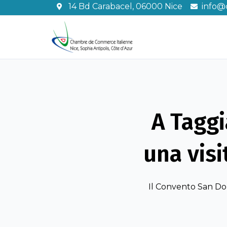
Vai
14 Bd Carabacel, 06000 Nice
info@c
al
contenuto
A Taggi
una vis
Il Convento San Do