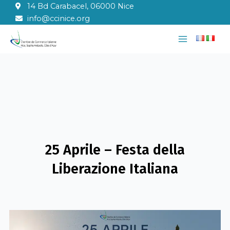
Vai
14 Bd Carabacel, 06000 Nice
al
info@ccinice.org
contenuto
Main
Menu
25 Aprile – Festa della
Liberazione Italiana