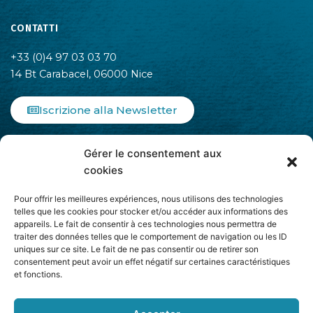
CONTATTI
+33 (0)4 97 03 03 70
14 Bt Carabacel, 06000 Nice
Iscrizione alla Newsletter
F
I
L
Gérer le consentement aux
a
n
i
c
s
n
cookies
e
t
k
b
a
e
Pour offrir les meilleures expériences, nous utilisons des technologies
o
g
d
telles que les cookies pour stocker et/ou accéder aux informations des
appareils. Le fait de consentir à ces technologies nous permettra de
o
r
i
traiter des données telles que le comportement de navigation ou les ID
k
a
n
uniques sur ce site. Le fait de ne pas consentir ou de retirer son
-
m
-
Aderisce ad
consentement peut avoir un effet négatif sur certaines caractéristiques
f
i
et fonctions.
n