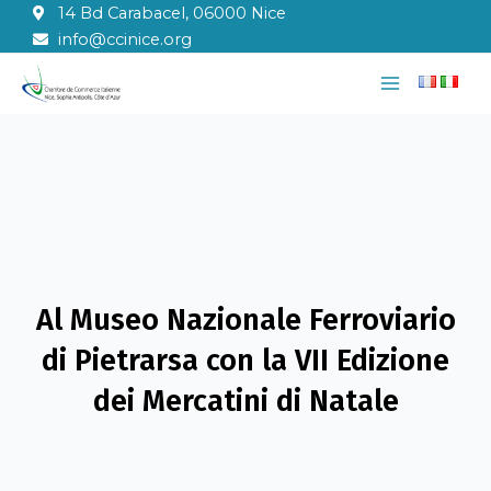
Vai
14 Bd Carabacel, 06000 Nice
al
info@ccinice.org
contenuto
Main
Menu
Al Museo Nazionale Ferroviario
di Pietrarsa con la VII Edizione
dei Mercatini di Natale