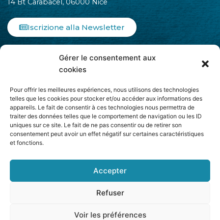
14 Bt Carabacel, 06000 Nice
Iscrizione alla Newsletter
F
I
L
Gérer le consentement aux
a
n
i
c
s
n
cookies
e
t
k
b
a
e
Pour offrir les meilleures expériences, nous utilisons des technologies
o
g
d
telles que les cookies pour stocker et/ou accéder aux informations des
appareils. Le fait de consentir à ces technologies nous permettra de
o
r
i
traiter des données telles que le comportement de navigation ou les ID
k
a
n
uniques sur ce site. Le fait de ne pas consentir ou de retirer son
-
m
-
Aderisce ad
consentement peut avoir un effet négatif sur certaines caractéristiques
f
i
et fonctions.
n
Accepter
Refuser
2026 CCINICE. Pubblicato da
Group Easy Marketing
Voir les préférences